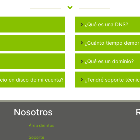
¿Qué es una DNS?
¿Cuánto tiempo demora 
¿Qué es un dominio?
io en disco de mi cuenta?
¿Tendré soporte técni
Nosotros
Área clientes
Soporte