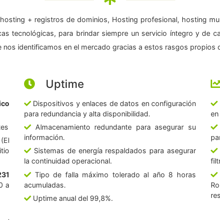
hosting + registros de dominios, Hosting profesional, hosting mul
as tecnológicas, para brindar siempre un servicio íntegro y de c
 nos identificamos en el mercado gracias a estos rasgos propios d
Uptime
ico
Dispositivos y enlaces de datos en configuración
para redundancia y alta disponibilidad.
en
tes
Almacenamiento redundante para asegurar su
información.
pa
(El
tio
Sistemas de energía respaldados para asegurar
la continuidad operacional.
fi
231
Tipo de falla máximo tolerado al año 8 horas
0 a
acumuladas.
Ro
re
Uptime anual del 99,8%.