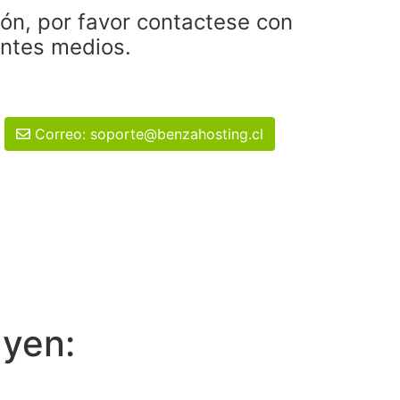
ión, por favor contactese con
entes medios.
Correo: soporte@benzahosting.cl
uyen: