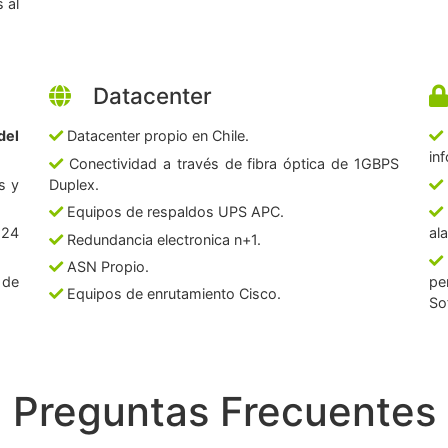
 al
Datacenter
del
Datacenter propio en Chile.
in
Conectividad a través de fibra óptica de 1GBPS
s y
Duplex.
Equipos de respaldos UPS APC.
 24
al
Redundancia electronica n+1.
ASN Propio.
 de
pe
Equipos de enrutamiento Cisco.
So
Preguntas Frecuentes