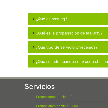
¿Qué es hosting?
¿Qué es la propagacion de las DNS?
¿Qué tipo de servicio ofrecemos?
¿Qué sucede cuando se excede el espac
Servicios
Promociones dominio .CL
Promociones dominio .COM