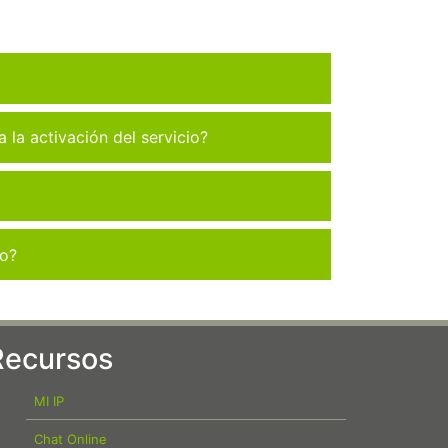
la activación del servicio?
co?
Recursos
MI IP
Chat Online