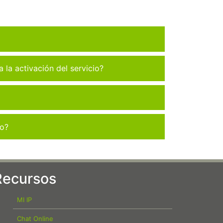
la activación del servicio?
co?
Recursos
MI IP
Chat Online