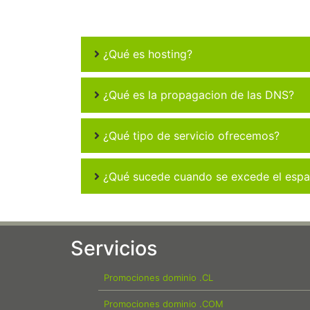
¿Qué es hosting?
¿Qué es la propagacion de las DNS?
¿Qué tipo de servicio ofrecemos?
¿Qué sucede cuando se excede el espac
Servicios
Promociones dominio .CL
Promociones dominio .COM