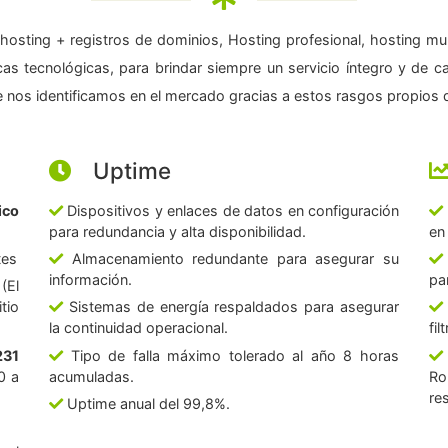
hosting + registros de dominios, Hosting profesional, hosting mul
as tecnológicas, para brindar siempre un servicio íntegro y de c
 nos identificamos en el mercado gracias a estos rasgos propios d
Uptime
ico
Dispositivos y enlaces de datos en configuración
para redundancia y alta disponibilidad.
en
tes
Almacenamiento redundante para asegurar su
información.
pa
(El
tio
Sistemas de energía respaldados para asegurar
la continuidad operacional.
fi
231
Tipo de falla máximo tolerado al año 8 horas
0 a
acumuladas.
Ro
re
Uptime anual del 99,8%.