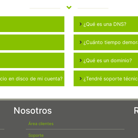
¿Qué es una DNS?
¿Cuánto tiempo demora 
¿Qué es un dominio?
io en disco de mi cuenta?
¿Tendré soporte técni
Nosotros
Área clientes
Soporte