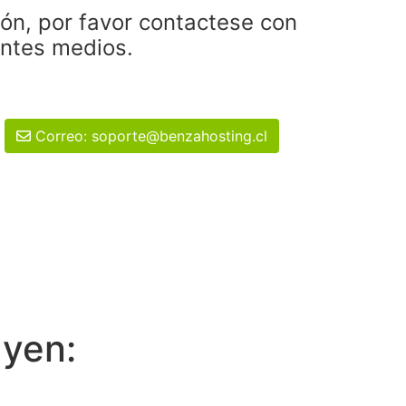
ión, por favor contactese con
entes medios.
Correo: soporte@benzahosting.cl
uyen: