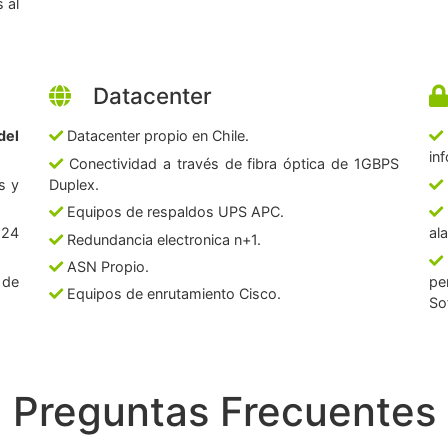
 al
Datacenter
del
Datacenter propio en Chile.
in
Conectividad a través de fibra óptica de 1GBPS
s y
Duplex.
Equipos de respaldos UPS APC.
 24
al
Redundancia electronica n+1.
ASN Propio.
 de
pe
Equipos de enrutamiento Cisco.
So
Preguntas Frecuentes