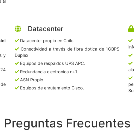
 al
Datacenter
del
Datacenter propio en Chile.
in
Conectividad a través de fibra óptica de 1GBPS
s y
Duplex.
Equipos de respaldos UPS APC.
 24
al
Redundancia electronica n+1.
ASN Propio.
 de
pe
Equipos de enrutamiento Cisco.
So
Preguntas Frecuentes