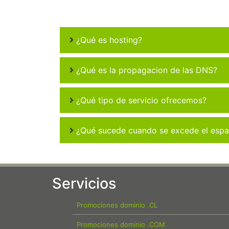
¿Qué es hosting?
¿Qué es la propagacion de las DNS?
¿Qué tipo de servicio ofrecemos?
¿Qué sucede cuando se excede el espac
Servicios
Promociones dominio .CL
Promociones dominio .COM