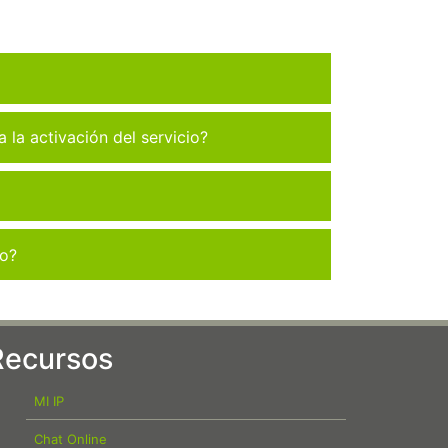
la activación del servicio?
co?
Recursos
MI IP
Chat Online