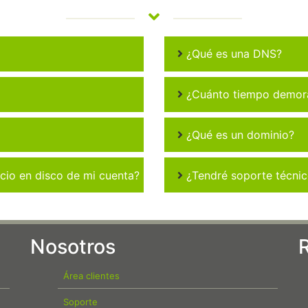
¿Qué es una DNS?
¿Cuánto tiempo demora 
¿Qué es un dominio?
io en disco de mi cuenta?
¿Tendré soporte técni
Nosotros
Área clientes
Soporte