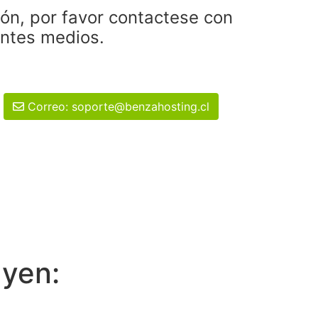
ión, por favor contactese con
entes medios.
Correo: soporte@benzahosting.cl
uyen: