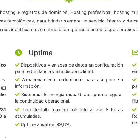
hosting + registros de dominios, Hosting profesional, hosting mul
as tecnológicas, para brindar siempre un servicio íntegro y de c
 nos identificamos en el mercado gracias a estos rasgos propios d
Uptime
ico
Dispositivos y enlaces de datos en configuración
para redundancia y alta disponibilidad.
en
tes
Almacenamiento redundante para asegurar su
información.
pa
(El
tio
Sistemas de energía respaldados para asegurar
la continuidad operacional.
fi
231
Tipo de falla máximo tolerado al año 8 horas
0 a
acumuladas.
Ro
re
Uptime anual del 99,8%.