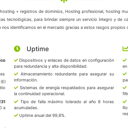
hosting + registros de dominios, Hosting profesional, hosting mul
as tecnológicas, para brindar siempre un servicio íntegro y de c
 nos identificamos en el mercado gracias a estos rasgos propios d
Uptime
ico
Dispositivos y enlaces de datos en configuración
para redundancia y alta disponibilidad.
en
tes
Almacenamiento redundante para asegurar su
información.
pa
(El
tio
Sistemas de energía respaldados para asegurar
la continuidad operacional.
fi
231
Tipo de falla máximo tolerado al año 8 horas
0 a
acumuladas.
Ro
re
Uptime anual del 99,8%.