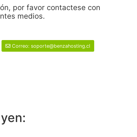
ión, por favor contactese con
entes medios.
Correo: soporte@benzahosting.cl
uyen: