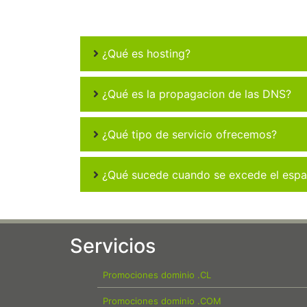
¿Qué es hosting?
¿Qué es la propagacion de las DNS?
¿Qué tipo de servicio ofrecemos?
¿Qué sucede cuando se excede el espac
Servicios
Promociones dominio .CL
Promociones dominio .COM