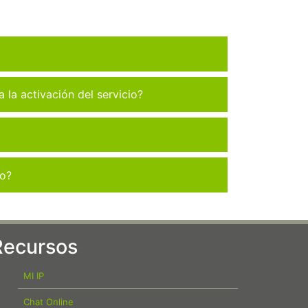
la activación del servicio?
co?
Recursos
MI IP
Chat Online