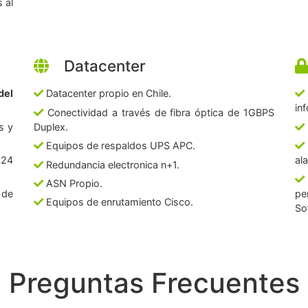
 al
Datacenter
del
Datacenter propio en Chile.
in
Conectividad a través de fibra óptica de 1GBPS
s y
Duplex.
Equipos de respaldos UPS APC.
 24
al
Redundancia electronica n+1.
ASN Propio.
 de
pe
Equipos de enrutamiento Cisco.
So
Preguntas Frecuentes