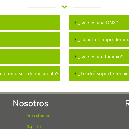
¿Qué es una DNS?
¿Cuánto tiempo demora 
¿Qué es un dominio?
io en disco de mi cuenta?
¿Tendré soporte técni
Nosotros
Área clientes
Soporte