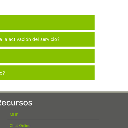
la activación del servicio?
co?
Recursos
MI IP
Chat Online