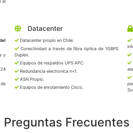
 al
Datacenter
del
Datacenter propio en Chile.
in
Conectividad a través de fibra óptica de 1GBPS
s y
Duplex.
Equipos de respaldos UPS APC.
 24
al
Redundancia electronica n+1.
ASN Propio.
 de
pe
Equipos de enrutamiento Cisco.
So
Preguntas Frecuentes