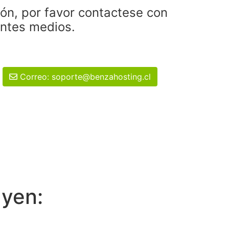
ión, por favor contactese con
entes medios.
Correo: soporte@benzahosting.cl
uyen: