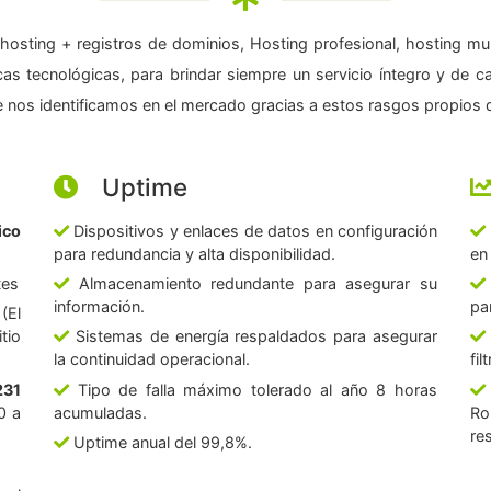
hosting + registros de dominios, Hosting profesional, hosting mul
as tecnológicas, para brindar siempre un servicio íntegro y de c
 nos identificamos en el mercado gracias a estos rasgos propios d
Uptime
ico
Dispositivos y enlaces de datos en configuración
para redundancia y alta disponibilidad.
en
tes
Almacenamiento redundante para asegurar su
información.
pa
(El
tio
Sistemas de energía respaldados para asegurar
la continuidad operacional.
fi
231
Tipo de falla máximo tolerado al año 8 horas
0 a
acumuladas.
Ro
re
Uptime anual del 99,8%.