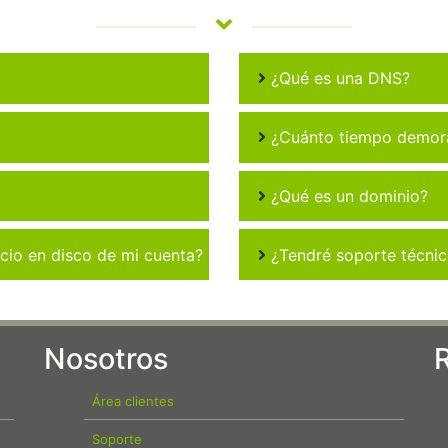
¿Qué es una DNS?
¿Cuánto tiempo demora 
¿Qué es un dominio?
io en disco de mi cuenta?
¿Tendré soporte técni
Nosotros
Área clientes
Soporte