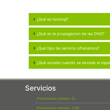
¿Qué es hosting?
¿Qué es la propagacion de las DNS?
¿Qué tipo de servicio ofrecemos?
¿Qué sucede cuando se excede el espac
Servicios
Promociones dominio .CL
Promociones dominio .COM