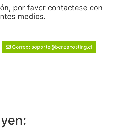
ión, por favor contactese con
entes medios.
Correo: soporte@benzahosting.cl
uyen: