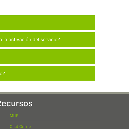
la activación del servicio?
co?
Recursos
MI IP
Chat Online