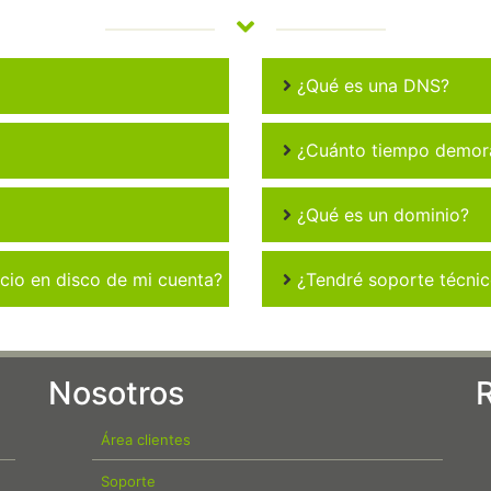
¿Qué es una DNS?
¿Cuánto tiempo demora 
¿Qué es un dominio?
io en disco de mi cuenta?
¿Tendré soporte técni
Nosotros
Área clientes
Soporte