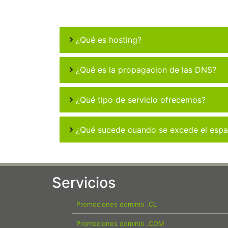
¿Qué es hosting?
¿Qué es la propagacion de las DNS?
¿Qué tipo de servicio ofrecemos?
¿Qué sucede cuando se excede el espac
Servicios
Promociones dominio .CL
Promociones dominio .COM