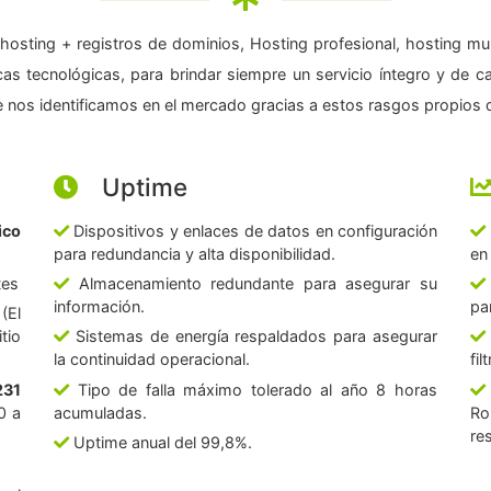
hosting + registros de dominios, Hosting profesional, hosting mul
as tecnológicas, para brindar siempre un servicio íntegro y de c
 nos identificamos en el mercado gracias a estos rasgos propios d
Uptime
ico
Dispositivos y enlaces de datos en configuración
para redundancia y alta disponibilidad.
en
tes
Almacenamiento redundante para asegurar su
información.
pa
(El
tio
Sistemas de energía respaldados para asegurar
la continuidad operacional.
fi
231
Tipo de falla máximo tolerado al año 8 horas
0 a
acumuladas.
Ro
re
Uptime anual del 99,8%.