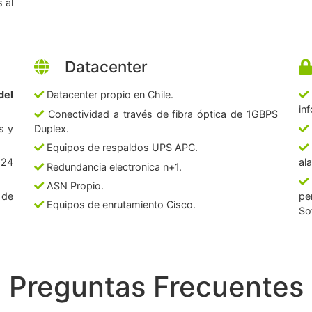
 al
Datacenter
del
Datacenter propio en Chile.
in
Conectividad a través de fibra óptica de 1GBPS
s y
Duplex.
Equipos de respaldos UPS APC.
 24
al
Redundancia electronica n+1.
ASN Propio.
 de
pe
Equipos de enrutamiento Cisco.
So
Preguntas Frecuentes