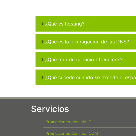
¿Qué es hosting?
¿Qué es la propagacion de las DNS?
¿Qué tipo de servicio ofrecemos?
¿Qué sucede cuando se excede el espac
Servicios
Promociones dominio .CL
Promociones dominio .COM