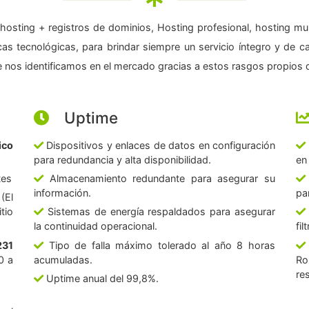
hosting + registros de dominios, Hosting profesional, hosting mul
as tecnológicas, para brindar siempre un servicio íntegro y de c
 nos identificamos en el mercado gracias a estos rasgos propios d
Uptime
ico
Dispositivos y enlaces de datos en configuración
para redundancia y alta disponibilidad.
en
tes
Almacenamiento redundante para asegurar su
información.
pa
(El
tio
Sistemas de energía respaldados para asegurar
la continuidad operacional.
fi
231
Tipo de falla máximo tolerado al año 8 horas
0 a
acumuladas.
Ro
re
Uptime anual del 99,8%.