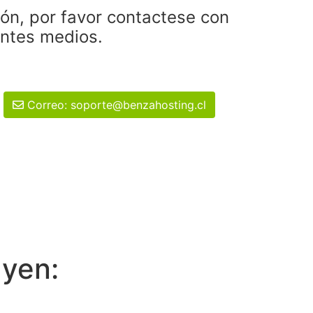
ión, por favor contactese con
entes medios.
Correo: soporte@benzahosting.cl
uyen: