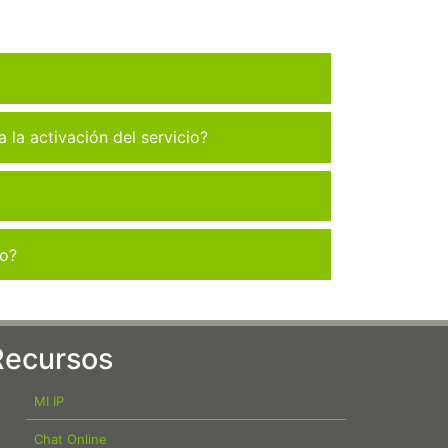
la activación del servicio?
co?
Recursos
MI IP
Chat Online