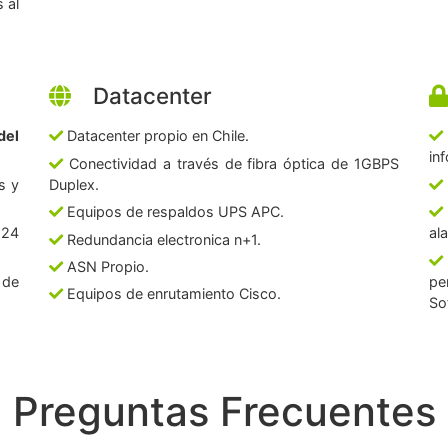
 al
Datacenter
del
Datacenter propio en Chile.
in
Conectividad a través de fibra óptica de 1GBPS
s y
Duplex.
Equipos de respaldos UPS APC.
 24
al
Redundancia electronica n+1.
ASN Propio.
 de
pe
Equipos de enrutamiento Cisco.
So
Preguntas Frecuentes