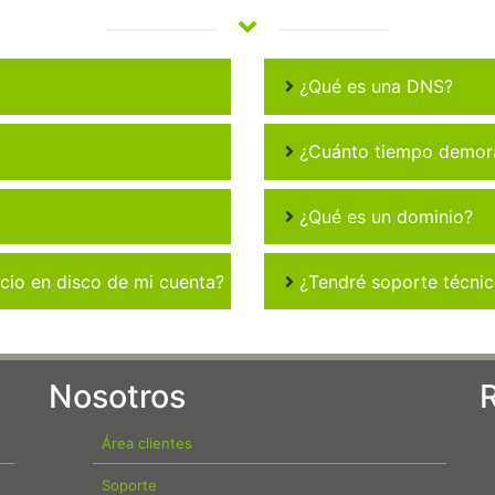
¿Qué es una DNS?
¿Cuánto tiempo demora 
¿Qué es un dominio?
io en disco de mi cuenta?
¿Tendré soporte técni
Nosotros
Área clientes
Soporte