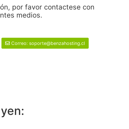
ión, por favor contactese con
entes medios.
Correo: soporte@benzahosting.cl
uyen: