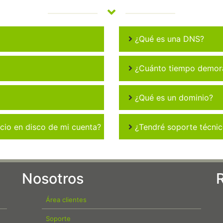
¿Qué es una DNS?
¿Cuánto tiempo demora 
¿Qué es un dominio?
io en disco de mi cuenta?
¿Tendré soporte técni
Nosotros
Área clientes
Soporte