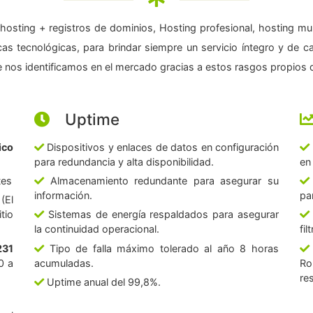
hosting + registros de dominios, Hosting profesional, hosting mul
as tecnológicas, para brindar siempre un servicio íntegro y de c
 nos identificamos en el mercado gracias a estos rasgos propios d
Uptime
ico
Dispositivos y enlaces de datos en configuración
para redundancia y alta disponibilidad.
en
tes
Almacenamiento redundante para asegurar su
información.
pa
(El
tio
Sistemas de energía respaldados para asegurar
la continuidad operacional.
fi
231
Tipo de falla máximo tolerado al año 8 horas
0 a
acumuladas.
Ro
re
Uptime anual del 99,8%.