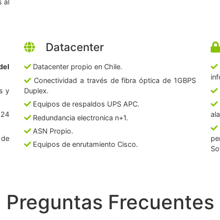
 al
Datacenter
del
Datacenter propio en Chile.
in
Conectividad a través de fibra óptica de 1GBPS
s y
Duplex.
Equipos de respaldos UPS APC.
 24
al
Redundancia electronica n+1.
ASN Propio.
 de
pe
Equipos de enrutamiento Cisco.
So
Preguntas Frecuentes