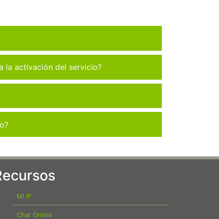
la activación del servicio?
co?
Recursos
MI IP
Chat Online