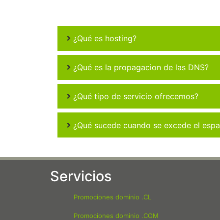
¿Qué es hosting?
¿Qué es la propagacion de las DNS?
¿Qué tipo de servicio ofrecemos?
¿Qué sucede cuando se excede el espac
Servicios
Promociones dominio .CL
Promociones dominio .COM