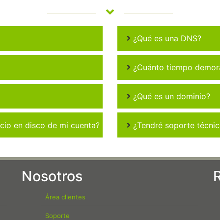
¿Qué es una DNS?
¿Cuánto tiempo demora 
¿Qué es un dominio?
io en disco de mi cuenta?
¿Tendré soporte técni
Nosotros
Área clientes
Soporte