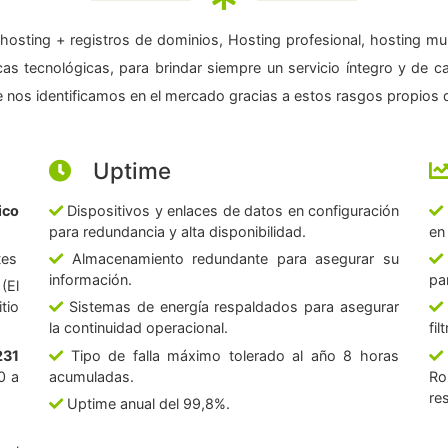
hosting + registros de dominios, Hosting profesional, hosting mul
as tecnológicas, para brindar siempre un servicio íntegro y de c
 nos identificamos en el mercado gracias a estos rasgos propios d
Uptime
ico
Dispositivos y enlaces de datos en configuración
para redundancia y alta disponibilidad.
en
tes
Almacenamiento redundante para asegurar su
información.
pa
(El
tio
Sistemas de energía respaldados para asegurar
la continuidad operacional.
fi
231
Tipo de falla máximo tolerado al año 8 horas
0 a
acumuladas.
Ro
re
Uptime anual del 99,8%.