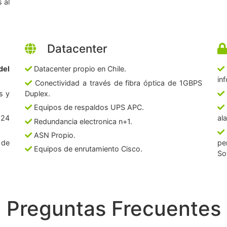
 al
Datacenter
del
Datacenter propio en Chile.
in
Conectividad a través de fibra óptica de 1GBPS
s y
Duplex.
Equipos de respaldos UPS APC.
 24
al
Redundancia electronica n+1.
ASN Propio.
 de
pe
Equipos de enrutamiento Cisco.
So
Preguntas Frecuentes