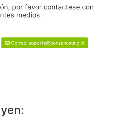
ión, por favor contactese con
entes medios.
Correo: soporte@benzahosting.cl
uyen: