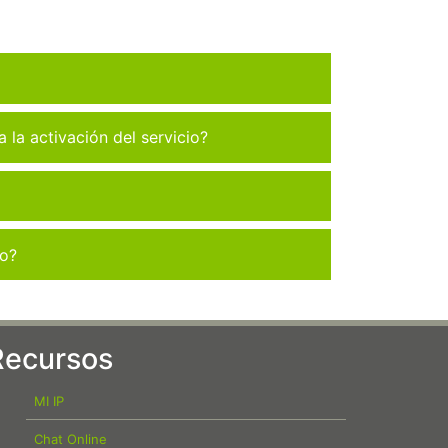
la activación del servicio?
co?
Recursos
MI IP
Chat Online