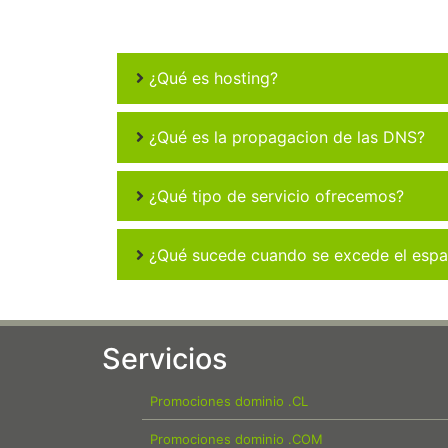
¿Qué es hosting?
¿Qué es la propagacion de las DNS?
¿Qué tipo de servicio ofrecemos?
¿Qué sucede cuando se excede el espac
Servicios
Promociones dominio .CL
Promociones dominio .COM