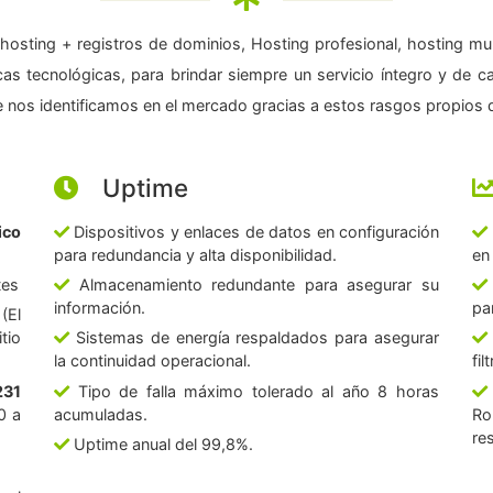
hosting + registros de dominios, Hosting profesional, hosting mul
as tecnológicas, para brindar siempre un servicio íntegro y de c
 nos identificamos en el mercado gracias a estos rasgos propios d
Uptime
ico
Dispositivos y enlaces de datos en configuración
para redundancia y alta disponibilidad.
en
tes
Almacenamiento redundante para asegurar su
información.
pa
(El
tio
Sistemas de energía respaldados para asegurar
la continuidad operacional.
fi
231
Tipo de falla máximo tolerado al año 8 horas
0 a
acumuladas.
Ro
re
Uptime anual del 99,8%.