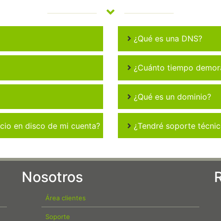
¿Qué es una DNS?
¿Cuánto tiempo demora 
¿Qué es un dominio?
io en disco de mi cuenta?
¿Tendré soporte técni
Nosotros
Área clientes
Soporte