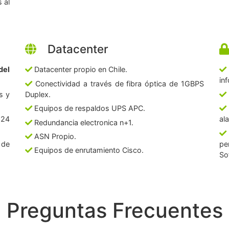
 al
Datacenter
del
Datacenter propio en Chile.
in
Conectividad a través de fibra óptica de 1GBPS
s y
Duplex.
Equipos de respaldos UPS APC.
 24
al
Redundancia electronica n+1.
ASN Propio.
 de
pe
Equipos de enrutamiento Cisco.
So
Preguntas Frecuentes