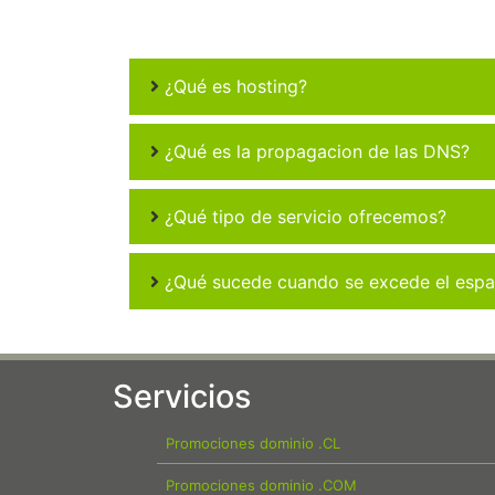
¿Qué es hosting?
¿Qué es la propagacion de las DNS?
¿Qué tipo de servicio ofrecemos?
¿Qué sucede cuando se excede el espac
Servicios
Promociones dominio .CL
Promociones dominio .COM