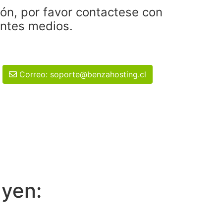
ión, por favor contactese con
entes medios.
Correo: soporte@benzahosting.cl
uyen: