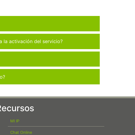
la activación del servicio?
co?
Recursos
MI IP
Chat Online