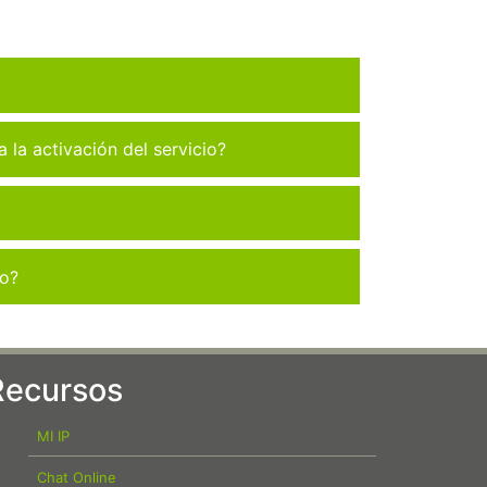
la activación del servicio?
co?
Recursos
MI IP
Chat Online