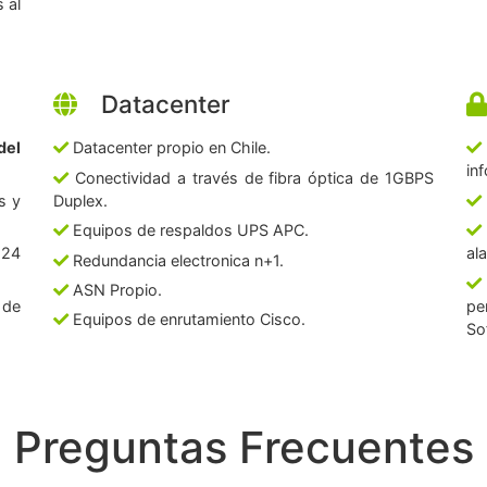
 al
Datacenter
del
Datacenter propio en Chile.
in
Conectividad a través de fibra óptica de 1GBPS
s y
Duplex.
Equipos de respaldos UPS APC.
 24
al
Redundancia electronica n+1.
ASN Propio.
 de
pe
Equipos de enrutamiento Cisco.
So
Preguntas Frecuentes