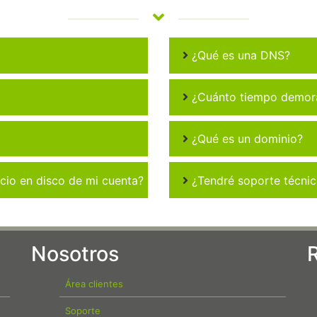
¿Qué es una DNS?
¿Cuánto tiempo demora 
¿Qué es un dominio?
io en disco de mi cuenta?
¿Tendré soporte técni
Nosotros
Área clientes
Soporte