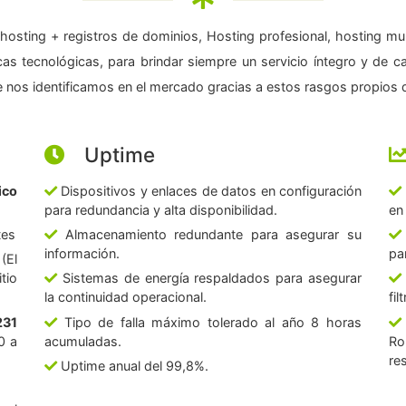
hosting + registros de dominios, Hosting profesional, hosting mul
as tecnológicas, para brindar siempre un servicio íntegro y de c
 nos identificamos en el mercado gracias a estos rasgos propios d
Uptime
ico
Dispositivos y enlaces de datos en configuración
para redundancia y alta disponibilidad.
en
tes
Almacenamiento redundante para asegurar su
información.
pa
(El
tio
Sistemas de energía respaldados para asegurar
la continuidad operacional.
fi
231
Tipo de falla máximo tolerado al año 8 horas
0 a
acumuladas.
Ro
re
Uptime anual del 99,8%.