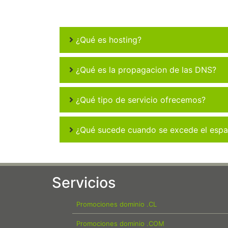
¿Qué es hosting?
¿Qué es la propagacion de las DNS?
¿Qué tipo de servicio ofrecemos?
¿Qué sucede cuando se excede el espac
Servicios
Promociones dominio .CL
Promociones dominio .COM