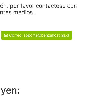
ión, por favor contactese con
entes medios.
Correo: soporte@benzahosting.cl
uyen: