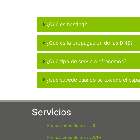
¿Qué es hosting?
¿Qué es la propagacion de las DNS?
¿Qué tipo de servicio ofrecemos?
¿Qué sucede cuando se excede el espac
Servicios
Promociones dominio .CL
Promociones dominio .COM