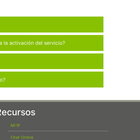
la activación del servicio?
co?
Recursos
MI IP
Chat Online