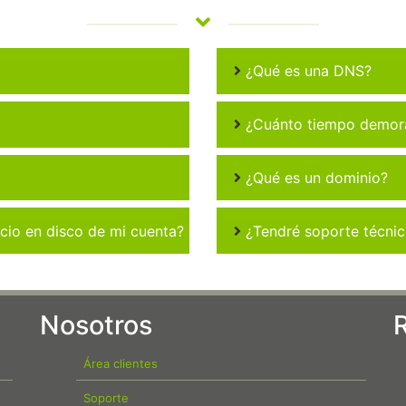
¿Qué es una DNS?
¿Cuánto tiempo demora 
¿Qué es un dominio?
io en disco de mi cuenta?
¿Tendré soporte técni
Nosotros
Área clientes
Soporte