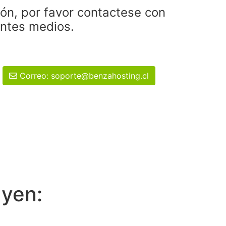
ión, por favor contactese con
entes medios.
Correo: soporte@benzahosting.cl
uyen: