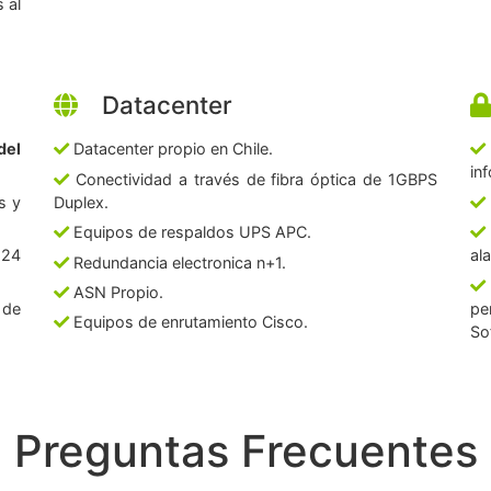
 al
Datacenter
del
Datacenter propio en Chile.
in
Conectividad a través de fibra óptica de 1GBPS
s y
Duplex.
Equipos de respaldos UPS APC.
 24
al
Redundancia electronica n+1.
ASN Propio.
 de
pe
Equipos de enrutamiento Cisco.
So
Preguntas Frecuentes