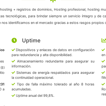
hosting + registros de dominios, Hosting profesional, hosting mul
as tecnológicas, para brindar siempre un servicio íntegro y de c
 nos identificamos en el mercado gracias a estos rasgos propios d
Uptime
ico
Dispositivos y enlaces de datos en configuración
para redundancia y alta disponibilidad.
en
tes
Almacenamiento redundante para asegurar su
información.
pa
(El
tio
Sistemas de energía respaldados para asegurar
la continuidad operacional.
fi
231
Tipo de falla máximo tolerado al año 8 horas
0 a
acumuladas.
Ro
re
Uptime anual del 99,8%.