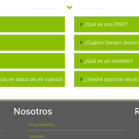
¿Qué es una DNS?
¿Cuánto tiempo demora 
¿Qué es un dominio?
io en disco de mi cuenta?
¿Tendré soporte técni
Nosotros
Área clientes
Soporte