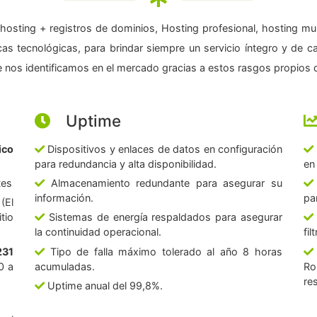
hosting + registros de dominios, Hosting profesional, hosting mul
as tecnológicas, para brindar siempre un servicio íntegro y de c
 nos identificamos en el mercado gracias a estos rasgos propios d
Uptime
ico
Dispositivos y enlaces de datos en configuración
para redundancia y alta disponibilidad.
en
tes
Almacenamiento redundante para asegurar su
información.
pa
(El
tio
Sistemas de energía respaldados para asegurar
la continuidad operacional.
fi
231
Tipo de falla máximo tolerado al año 8 horas
0 a
acumuladas.
Ro
re
Uptime anual del 99,8%.