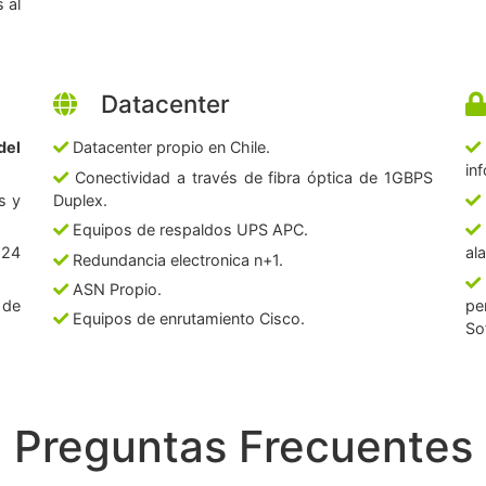
 al
Datacenter
del
Datacenter propio en Chile.
in
Conectividad a través de fibra óptica de 1GBPS
s y
Duplex.
Equipos de respaldos UPS APC.
 24
al
Redundancia electronica n+1.
ASN Propio.
 de
pe
Equipos de enrutamiento Cisco.
So
Preguntas Frecuentes