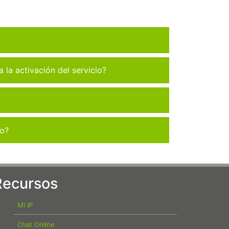
la activación del servicio?
co?
Recursos
MI IP
Chat Online