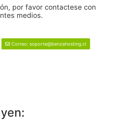
ión, por favor contactese con
entes medios.
Correo: soporte@benzahosting.cl
uyen: