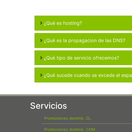
¿Qué es hosting?
¿Qué es la propagacion de las DNS?
¿Qué tipo de servicio ofrecemos?
¿Qué sucede cuando se excede el espac
Servicios
Promociones dominio .CL
Promociones dominio .COM