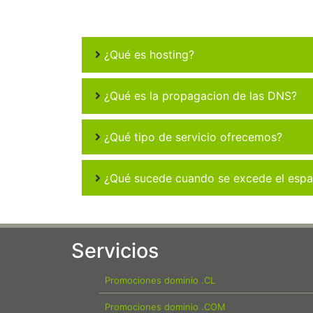
¿Qué es hosting?
¿Qué es la propagacion de las DNS?
¿Qué tipo de servicio ofrecemos?
¿Qué sucede cuando se excede el espac
Servicios
Promociones dominio .CL
Promociones dominio .COM