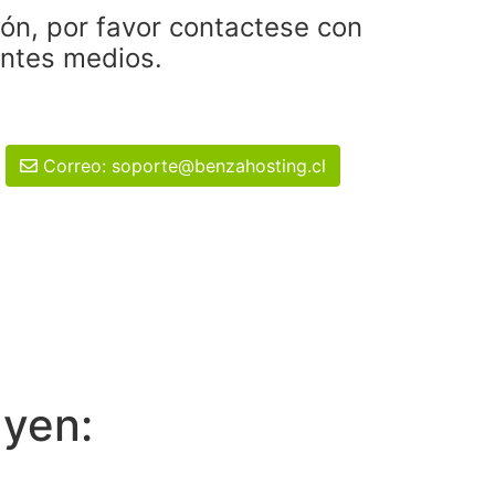
ión, por favor contactese con
entes medios.
Correo: soporte@benzahosting.cl
uyen: