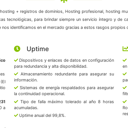
hosting + registros de dominios, Hosting profesional, hosting mul
as tecnológicas, para brindar siempre un servicio íntegro y de c
 nos identificamos en el mercado gracias a estos rasgos propios d
Uptime
ico
Dispositivos y enlaces de datos en configuración
para redundancia y alta disponibilidad.
en
tes
Almacenamiento redundante para asegurar su
información.
pa
(El
tio
Sistemas de energía respaldados para asegurar
la continuidad operacional.
fi
231
Tipo de falla máximo tolerado al año 8 horas
0 a
acumuladas.
Ro
re
Uptime anual del 99,8%.