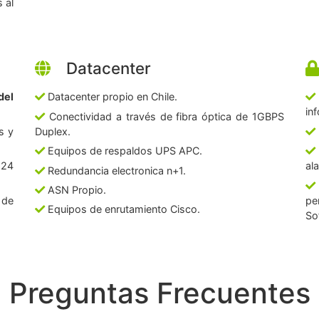
 al
Datacenter
del
Datacenter propio en Chile.
in
Conectividad a través de fibra óptica de 1GBPS
s y
Duplex.
Equipos de respaldos UPS APC.
 24
al
Redundancia electronica n+1.
ASN Propio.
 de
pe
Equipos de enrutamiento Cisco.
So
Preguntas Frecuentes