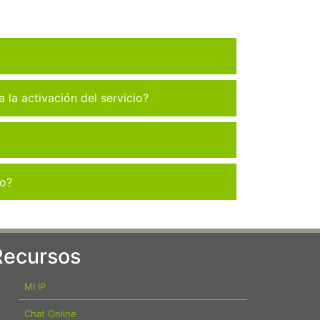
la activación del servicio?
co?
Recursos
MI IP
Chat Online