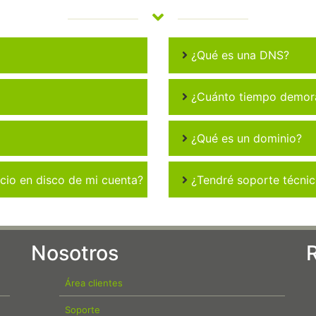
¿Qué es una DNS?
¿Cuánto tiempo demora 
¿Qué es un dominio?
io en disco de mi cuenta?
¿Tendré soporte técni
Nosotros
Área clientes
Soporte