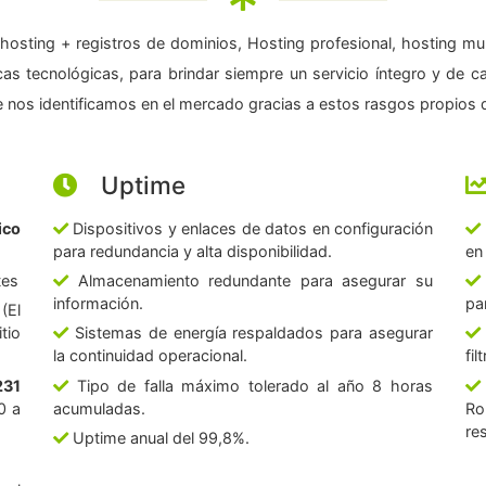
hosting + registros de dominios, Hosting profesional, hosting mul
as tecnológicas, para brindar siempre un servicio íntegro y de c
 nos identificamos en el mercado gracias a estos rasgos propios d
Uptime
ico
Dispositivos y enlaces de datos en configuración
para redundancia y alta disponibilidad.
en
tes
Almacenamiento redundante para asegurar su
información.
pa
(El
tio
Sistemas de energía respaldados para asegurar
la continuidad operacional.
fi
231
Tipo de falla máximo tolerado al año 8 horas
0 a
acumuladas.
Ro
re
Uptime anual del 99,8%.