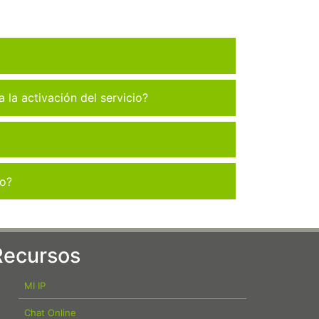
la activación del servicio?
co?
Recursos
MI IP
Chat Online