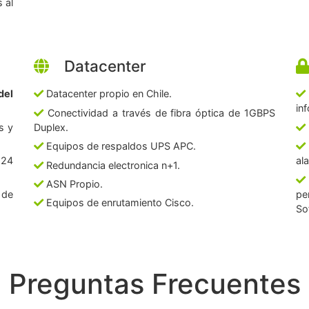
 al
Datacenter
del
Datacenter propio en Chile.
in
Conectividad a través de fibra óptica de 1GBPS
s y
Duplex.
Equipos de respaldos UPS APC.
 24
al
Redundancia electronica n+1.
ASN Propio.
 de
pe
Equipos de enrutamiento Cisco.
So
Preguntas Frecuentes