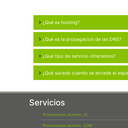
¿Qué es hosting?
¿Qué es la propagacion de las DNS?
¿Qué tipo de servicio ofrecemos?
¿Qué sucede cuando se excede el espac
Servicios
Promociones dominio .CL
Promociones dominio .COM