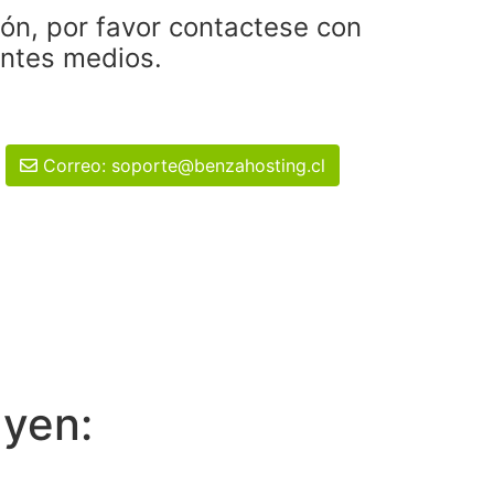
ión, por favor contactese con
entes medios.
Correo: soporte@benzahosting.cl
uyen: