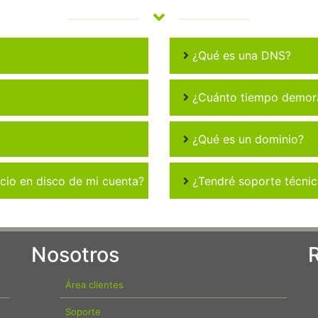
¿Qué es una DNS?
¿Cuánto tiempo demora 
¿Qué es un dominio?
io en disco de mi cuenta?
¿Tendré soporte técni
Nosotros
Área clientes
Soporte