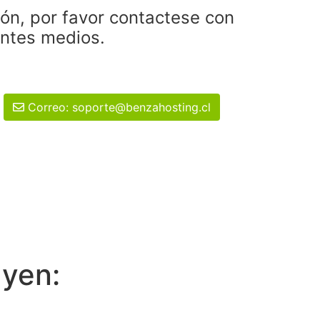
ión, por favor contactese con
entes medios.
Correo: soporte@benzahosting.cl
uyen: