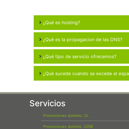
¿Qué es hosting?
¿Qué es la propagacion de las DNS?
¿Qué tipo de servicio ofrecemos?
¿Qué sucede cuando se excede el espac
Servicios
Promociones dominio .CL
Promociones dominio .COM