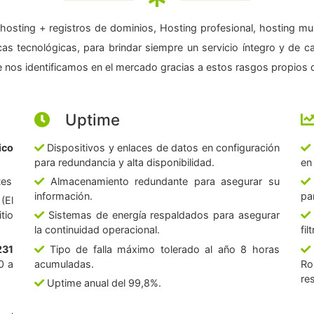
hosting + registros de dominios, Hosting profesional, hosting mul
as tecnológicas, para brindar siempre un servicio íntegro y de c
 nos identificamos en el mercado gracias a estos rasgos propios d
Uptime
ico
Dispositivos y enlaces de datos en configuración
para redundancia y alta disponibilidad.
en
tes
Almacenamiento redundante para asegurar su
información.
pa
(El
tio
Sistemas de energía respaldados para asegurar
la continuidad operacional.
fi
231
Tipo de falla máximo tolerado al año 8 horas
0 a
acumuladas.
Ro
re
Uptime anual del 99,8%.