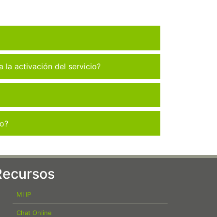
la activación del servicio?
co?
Recursos
MI IP
Chat Online