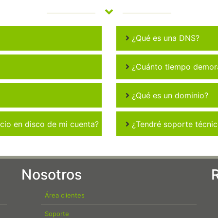
¿Qué es una DNS?
¿Cuánto tiempo demora 
¿Qué es un dominio?
io en disco de mi cuenta?
¿Tendré soporte técni
Nosotros
Área clientes
Soporte