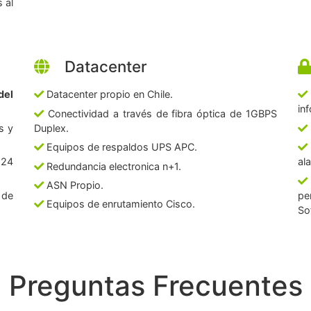
 al
Datacenter
del
Datacenter propio en Chile.
in
Conectividad a través de fibra óptica de 1GBPS
s y
Duplex.
Equipos de respaldos UPS APC.
 24
al
Redundancia electronica n+1.
ASN Propio.
 de
pe
Equipos de enrutamiento Cisco.
So
Preguntas Frecuentes