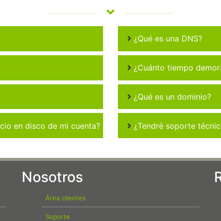
¿Qué es una DNS?
¿Cuánto tiempo demora 
¿Qué es un dominio?
io en disco de mi cuenta?
¿Tendré soporte técni
Nosotros
Área clientes
Soporte