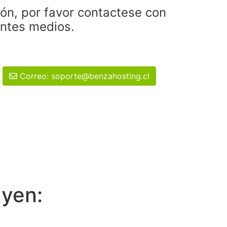
ión, por favor contactese con
entes medios.
Correo: soporte@benzahosting.cl
uyen: