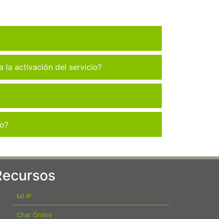
la activación del servicio?
co?
Recursos
MI IP
Chat Online