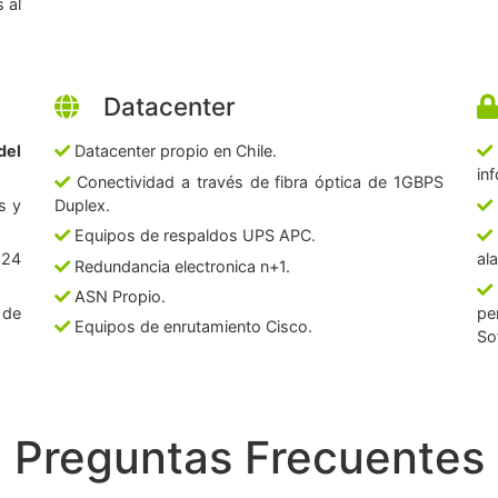
 al
Datacenter
del
Datacenter propio en Chile.
in
Conectividad a través de fibra óptica de 1GBPS
s y
Duplex.
Equipos de respaldos UPS APC.
 24
al
Redundancia electronica n+1.
ASN Propio.
 de
pe
Equipos de enrutamiento Cisco.
So
Preguntas Frecuentes