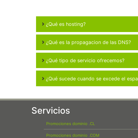
¿Qué es hosting?
¿Qué es la propagacion de las DNS?
¿Qué tipo de servicio ofrecemos?
¿Qué sucede cuando se excede el espac
Servicios
Promociones dominio .CL
Promociones dominio .COM