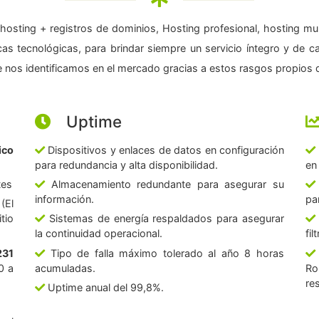
hosting + registros de dominios, Hosting profesional, hosting mul
as tecnológicas, para brindar siempre un servicio íntegro y de c
 nos identificamos en el mercado gracias a estos rasgos propios d
Uptime
ico
Dispositivos y enlaces de datos en configuración
para redundancia y alta disponibilidad.
en
tes
Almacenamiento redundante para asegurar su
información.
pa
(El
tio
Sistemas de energía respaldados para asegurar
la continuidad operacional.
fi
231
Tipo de falla máximo tolerado al año 8 horas
0 a
acumuladas.
Ro
re
Uptime anual del 99,8%.