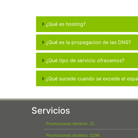
¿Qué es hosting?
¿Qué es la propagacion de las DNS?
¿Qué tipo de servicio ofrecemos?
¿Qué sucede cuando se excede el espac
Servicios
Promociones dominio .CL
Promociones dominio .COM