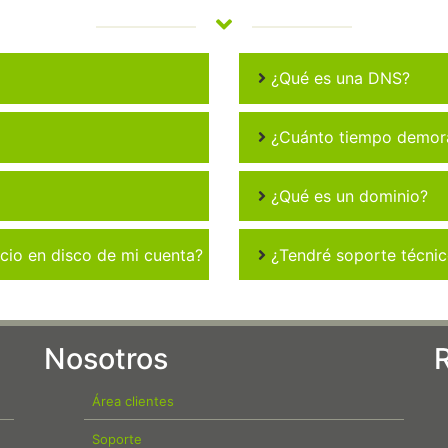
¿Qué es una DNS?
¿Cuánto tiempo demora 
¿Qué es un dominio?
io en disco de mi cuenta?
¿Tendré soporte técni
Nosotros
Área clientes
Soporte