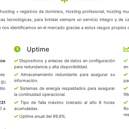
hosting + registros de dominios, Hosting profesional, hosting mul
as tecnológicas, para brindar siempre un servicio íntegro y de c
 nos identificamos en el mercado gracias a estos rasgos propios d
Uptime
ico
Dispositivos y enlaces de datos en configuración
para redundancia y alta disponibilidad.
en
tes
Almacenamiento redundante para asegurar su
información.
pa
(El
tio
Sistemas de energía respaldados para asegurar
la continuidad operacional.
fi
231
Tipo de falla máximo tolerado al año 8 horas
0 a
acumuladas.
Ro
re
Uptime anual del 99,8%.