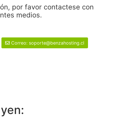
ión, por favor contactese con
entes medios.
Correo: soporte@benzahosting.cl
uyen: