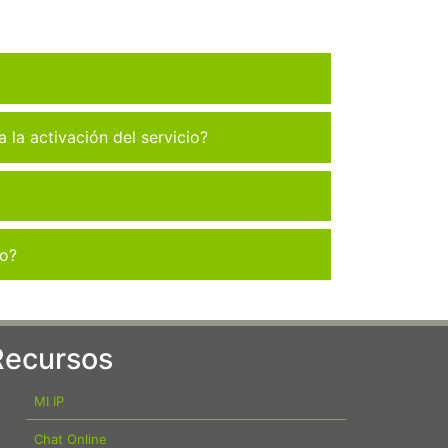
la activación del servicio?
co?
Recursos
MI IP
Chat Online