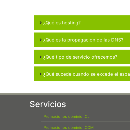
¿Qué es hosting?
¿Qué es la propagacion de las DNS?
¿Qué tipo de servicio ofrecemos?
¿Qué sucede cuando se excede el espac
Servicios
Promociones dominio .CL
Promociones dominio .COM