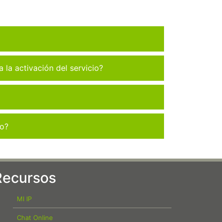
la activación del servicio?
co?
Recursos
MI IP
Chat Online