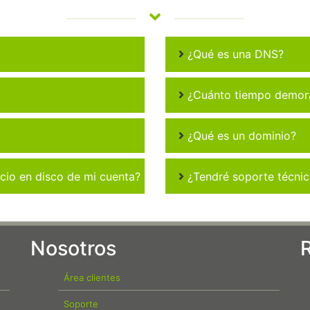
¿Qué es una DNS?
¿Cuánto tiempo demora 
¿Qué es un dominio?
io en disco de mi cuenta?
¿Tendré soporte técni
Nosotros
Área clientes
Soporte