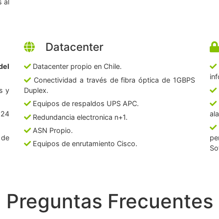
 al
Datacenter
del
Datacenter propio en Chile.
in
Conectividad a través de fibra óptica de 1GBPS
s y
Duplex.
Equipos de respaldos UPS APC.
 24
al
Redundancia electronica n+1.
ASN Propio.
 de
pe
Equipos de enrutamiento Cisco.
So
Preguntas Frecuentes