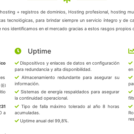
hosting + registros de dominios, Hosting profesional, hosting mul
as tecnológicas, para brindar siempre un servicio íntegro y de c
 nos identificamos en el mercado gracias a estos rasgos propios d
Uptime
ico
Dispositivos y enlaces de datos en configuración
para redundancia y alta disponibilidad.
en
tes
Almacenamiento redundante para asegurar su
información.
pa
(El
tio
Sistemas de energía respaldados para asegurar
la continuidad operacional.
fi
231
Tipo de falla máximo tolerado al año 8 horas
0 a
acumuladas.
Ro
re
Uptime anual del 99,8%.