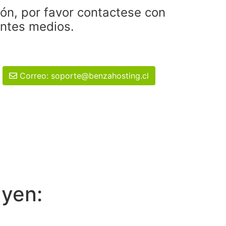
ión, por favor contactese con
entes medios.
Correo: soporte@benzahosting.cl
uyen: