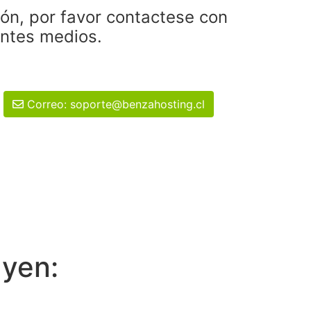
ión, por favor contactese con
entes medios.
Correo: soporte@benzahosting.cl
uyen: