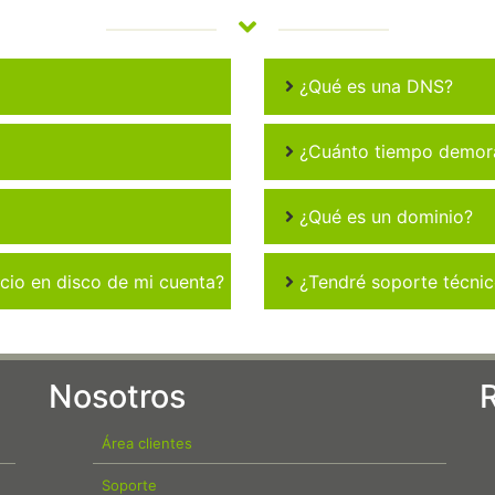
¿Qué es una DNS?
¿Cuánto tiempo demora 
¿Qué es un dominio?
io en disco de mi cuenta?
¿Tendré soporte técni
Nosotros
Área clientes
Soporte