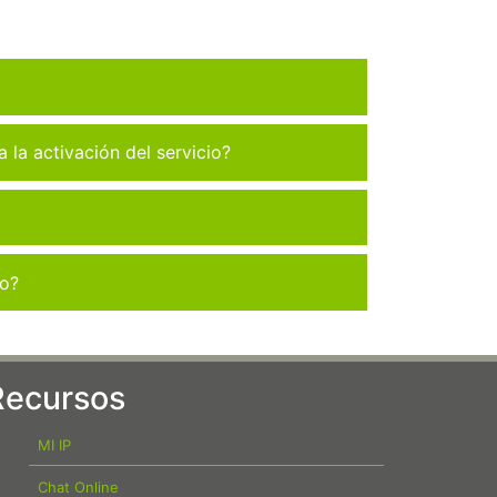
la activación del servicio?
co?
Recursos
MI IP
Chat Online