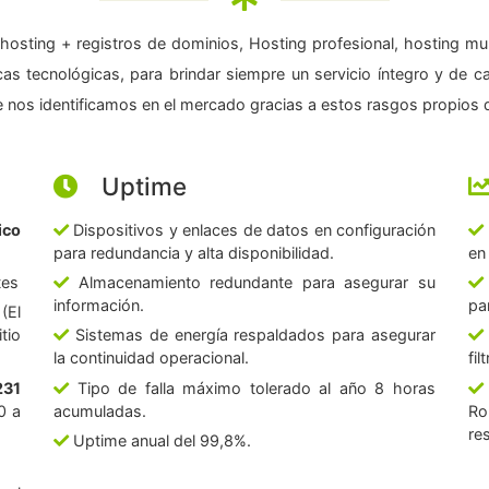
hosting + registros de dominios, Hosting profesional, hosting mul
as tecnológicas, para brindar siempre un servicio íntegro y de c
 nos identificamos en el mercado gracias a estos rasgos propios d
Uptime
ico
Dispositivos y enlaces de datos en configuración
para redundancia y alta disponibilidad.
en
tes
Almacenamiento redundante para asegurar su
información.
pa
(El
tio
Sistemas de energía respaldados para asegurar
la continuidad operacional.
fi
231
Tipo de falla máximo tolerado al año 8 horas
0 a
acumuladas.
Ro
re
Uptime anual del 99,8%.