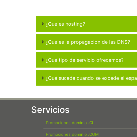
¿Qué es hosting?
¿Qué es la propagacion de las DNS?
¿Qué tipo de servicio ofrecemos?
¿Qué sucede cuando se excede el espac
Servicios
Promociones dominio .CL
Promociones dominio .COM