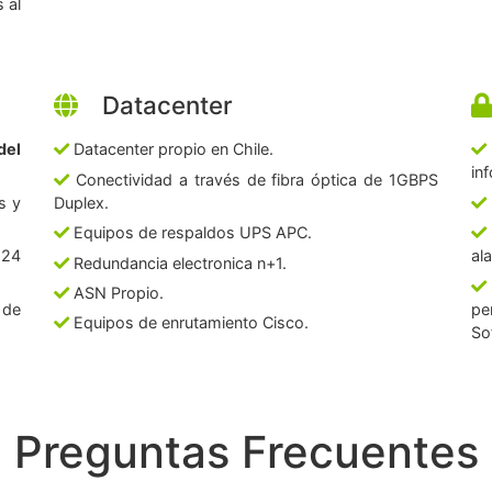
 al
Datacenter
del
Datacenter propio en Chile.
in
Conectividad a través de fibra óptica de 1GBPS
s y
Duplex.
Equipos de respaldos UPS APC.
 24
al
Redundancia electronica n+1.
ASN Propio.
 de
pe
Equipos de enrutamiento Cisco.
So
Preguntas Frecuentes