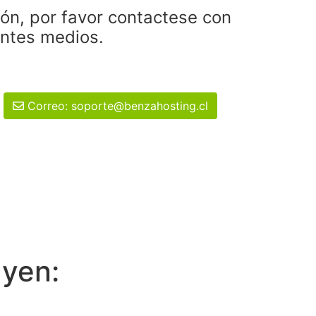
ión, por favor contactese con
entes medios.
Correo: soporte@benzahosting.cl
uyen: