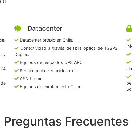
 al
Datacenter
del
Datacenter propio en Chile.
in
Conectividad a través de fibra óptica de 1GBPS
s y
Duplex.
Equipos de respaldos UPS APC.
 24
al
Redundancia electronica n+1.
ASN Propio.
 de
pe
Equipos de enrutamiento Cisco.
So
Preguntas Frecuentes