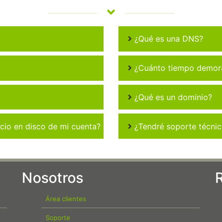
¿Qué es una DNS?
¿Cuánto tiempo demora 
¿Qué es un dominio?
io en disco de mi cuenta?
¿Tendré soporte técni
Nosotros
Área clientes
Soporte