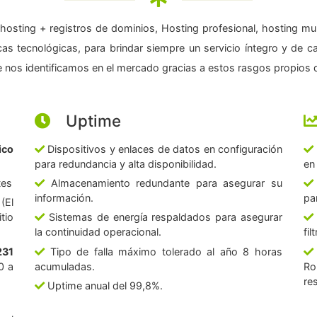
hosting + registros de dominios, Hosting profesional, hosting mul
as tecnológicas, para brindar siempre un servicio íntegro y de c
 nos identificamos en el mercado gracias a estos rasgos propios d
Uptime
ico
Dispositivos y enlaces de datos en configuración
para redundancia y alta disponibilidad.
en
tes
Almacenamiento redundante para asegurar su
información.
pa
(El
tio
Sistemas de energía respaldados para asegurar
la continuidad operacional.
fi
231
Tipo de falla máximo tolerado al año 8 horas
0 a
acumuladas.
Ro
re
Uptime anual del 99,8%.