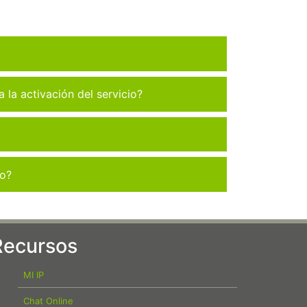
la activación del servicio?
co?
Recursos
MI IP
Chat Online