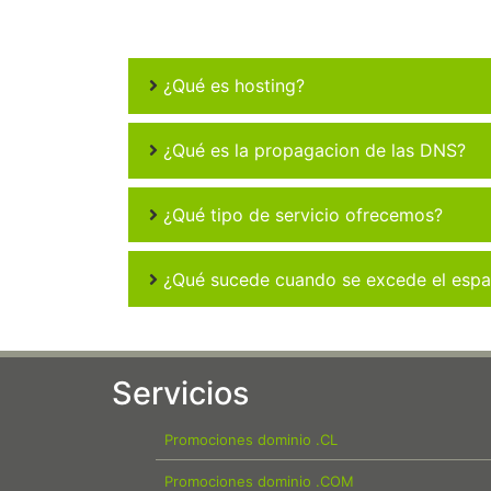
¿Qué es hosting?
¿Qué es la propagacion de las DNS?
¿Qué tipo de servicio ofrecemos?
¿Qué sucede cuando se excede el espac
Servicios
Promociones dominio .CL
Promociones dominio .COM