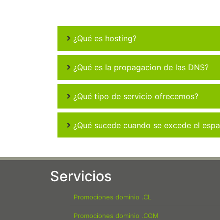
¿Qué es hosting?
¿Qué es la propagacion de las DNS?
¿Qué tipo de servicio ofrecemos?
¿Qué sucede cuando se excede el espac
Servicios
Promociones dominio .CL
Promociones dominio .COM