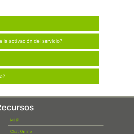
la activación del servicio?
co?
Recursos
MI IP
Chat Online