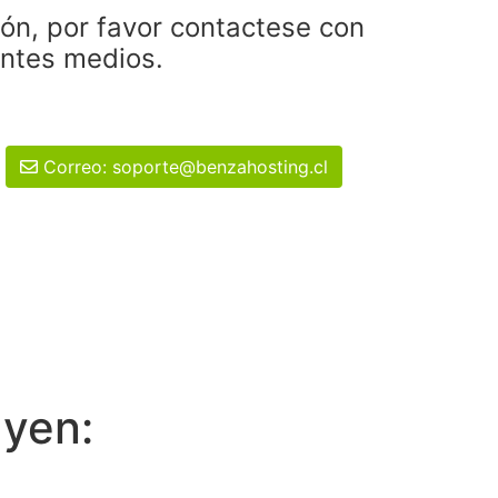
ión, por favor contactese con
entes medios.
Correo: soporte@benzahosting.cl
uyen: