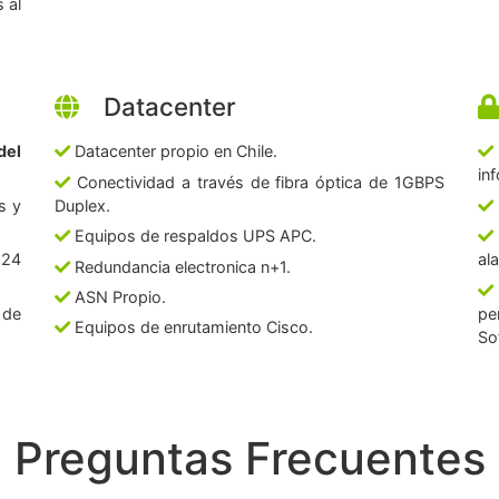
 al
Datacenter
del
Datacenter propio en Chile.
in
Conectividad a través de fibra óptica de 1GBPS
s y
Duplex.
Equipos de respaldos UPS APC.
 24
al
Redundancia electronica n+1.
ASN Propio.
 de
pe
Equipos de enrutamiento Cisco.
So
Preguntas Frecuentes