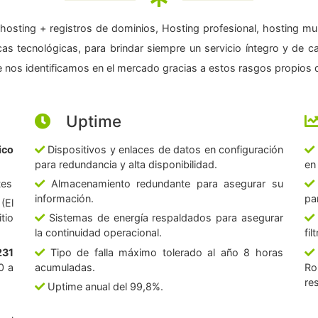
hosting + registros de dominios, Hosting profesional, hosting mul
as tecnológicas, para brindar siempre un servicio íntegro y de c
 nos identificamos en el mercado gracias a estos rasgos propios d
Uptime
ico
Dispositivos y enlaces de datos en configuración
para redundancia y alta disponibilidad.
en
tes
Almacenamiento redundante para asegurar su
información.
pa
(El
tio
Sistemas de energía respaldados para asegurar
la continuidad operacional.
fi
231
Tipo de falla máximo tolerado al año 8 horas
0 a
acumuladas.
Ro
re
Uptime anual del 99,8%.