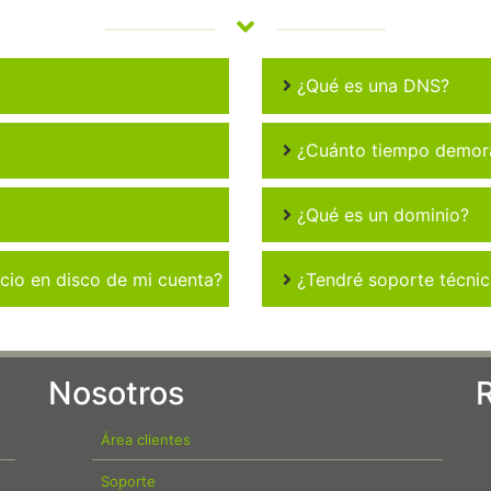
¿Qué es una DNS?
¿Cuánto tiempo demora 
¿Qué es un dominio?
io en disco de mi cuenta?
¿Tendré soporte técni
Nosotros
Área clientes
Soporte