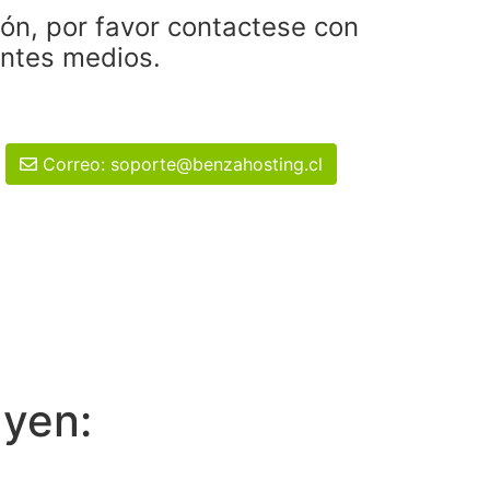
ión, por favor contactese con
entes medios.
Correo: soporte@benzahosting.cl
uyen: