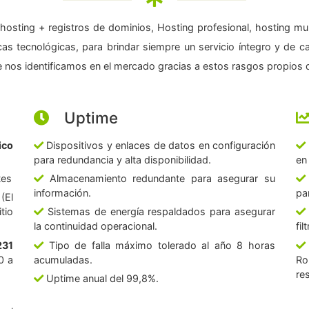
hosting + registros de dominios, Hosting profesional, hosting mul
as tecnológicas, para brindar siempre un servicio íntegro y de c
 nos identificamos en el mercado gracias a estos rasgos propios d
Uptime
ico
Dispositivos y enlaces de datos en configuración
para redundancia y alta disponibilidad.
en
tes
Almacenamiento redundante para asegurar su
información.
pa
(El
tio
Sistemas de energía respaldados para asegurar
la continuidad operacional.
fi
231
Tipo de falla máximo tolerado al año 8 horas
0 a
acumuladas.
Ro
re
Uptime anual del 99,8%.