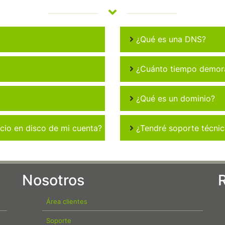
¿Qué es una DNS?
¿Cuánto tiempo demora 
¿Qué es un dominio?
io en disco de mi cuenta?
¿Tendré soporte técni
Nosotros
Área clientes
Soporte