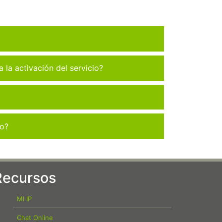
la activación del servicio?
co?
Recursos
MI IP
Chat Online