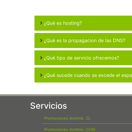
¿Qué es hosting?
¿Qué es la propagacion de las DNS?
¿Qué tipo de servicio ofrecemos?
¿Qué sucede cuando se excede el espac
Servicios
Promociones dominio .CL
Promociones dominio .COM