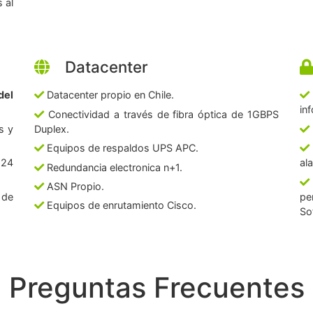
 al
Datacenter
del
Datacenter propio en Chile.
in
Conectividad a través de fibra óptica de 1GBPS
s y
Duplex.
Equipos de respaldos UPS APC.
 24
al
Redundancia electronica n+1.
ASN Propio.
 de
pe
Equipos de enrutamiento Cisco.
So
Preguntas Frecuentes