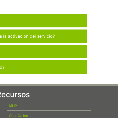
la activación del servicio?
co?
Recursos
MI IP
Chat Online