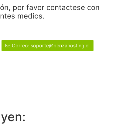
ión, por favor contactese con
entes medios.
Correo: soporte@benzahosting.cl
uyen: