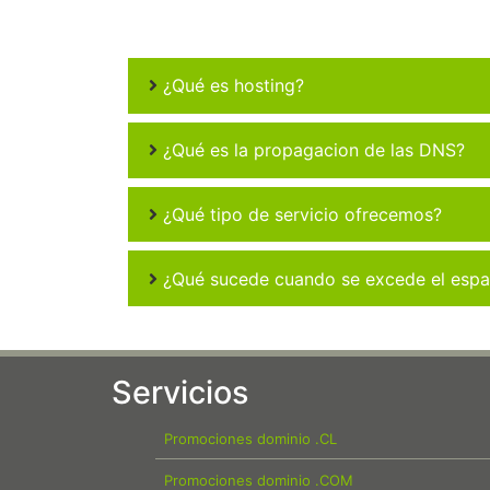
¿Qué es hosting?
¿Qué es la propagacion de las DNS?
¿Qué tipo de servicio ofrecemos?
¿Qué sucede cuando se excede el espac
Servicios
Promociones dominio .CL
Promociones dominio .COM