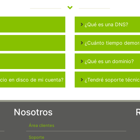
¿Qué es una DNS?
¿Cuánto tiempo demora 
¿Qué es un dominio?
io en disco de mi cuenta?
¿Tendré soporte técni
Nosotros
Área clientes
Soporte