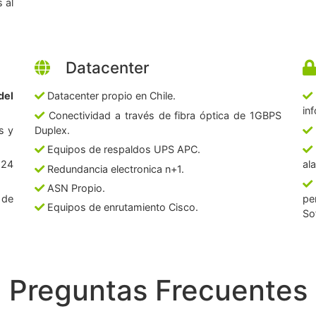
 al
Datacenter
del
Datacenter propio en Chile.
in
Conectividad a través de fibra óptica de 1GBPS
s y
Duplex.
Equipos de respaldos UPS APC.
 24
al
Redundancia electronica n+1.
ASN Propio.
 de
pe
Equipos de enrutamiento Cisco.
So
Preguntas Frecuentes