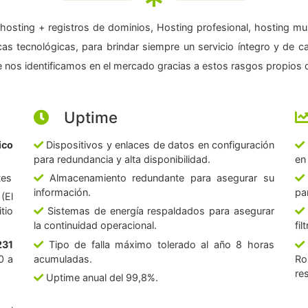
hosting + registros de dominios, Hosting profesional, hosting mul
as tecnológicas, para brindar siempre un servicio íntegro y de c
 nos identificamos en el mercado gracias a estos rasgos propios d
Uptime
ico
Dispositivos y enlaces de datos en configuración
para redundancia y alta disponibilidad.
en
tes
Almacenamiento redundante para asegurar su
información.
pa
(El
tio
Sistemas de energía respaldados para asegurar
la continuidad operacional.
fi
231
Tipo de falla máximo tolerado al año 8 horas
0 a
acumuladas.
Ro
re
Uptime anual del 99,8%.