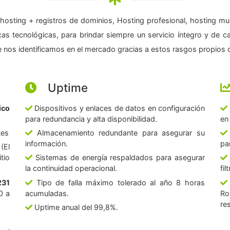
hosting + registros de dominios, Hosting profesional, hosting mul
as tecnológicas, para brindar siempre un servicio íntegro y de c
 nos identificamos en el mercado gracias a estos rasgos propios d
Uptime
ico
Dispositivos y enlaces de datos en configuración
para redundancia y alta disponibilidad.
en
tes
Almacenamiento redundante para asegurar su
información.
pa
(El
tio
Sistemas de energía respaldados para asegurar
la continuidad operacional.
fi
231
Tipo de falla máximo tolerado al año 8 horas
0 a
acumuladas.
Ro
re
Uptime anual del 99,8%.