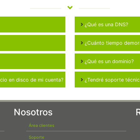
¿Qué es una DNS?
¿Cuánto tiempo demora 
¿Qué es un dominio?
io en disco de mi cuenta?
¿Tendré soporte técni
Nosotros
Área clientes
Soporte