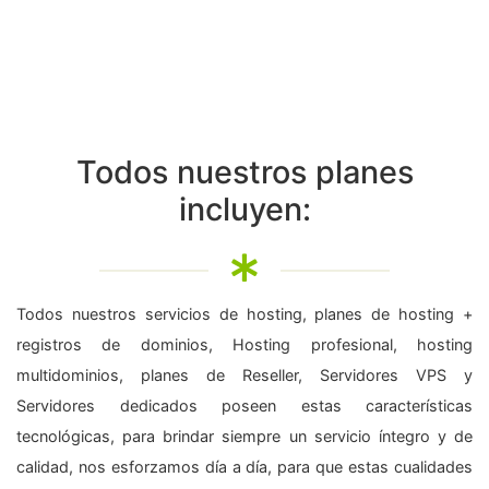
Todos nuestros planes
incluyen:
Todos nuestros servicios de hosting, planes de hosting +
registros de dominios, Hosting profesional, hosting
multidominios, planes de Reseller, Servidores VPS y
Servidores dedicados poseen estas características
tecnológicas, para brindar siempre un servicio íntegro y de
calidad, nos esforzamos día a día, para que estas cualidades