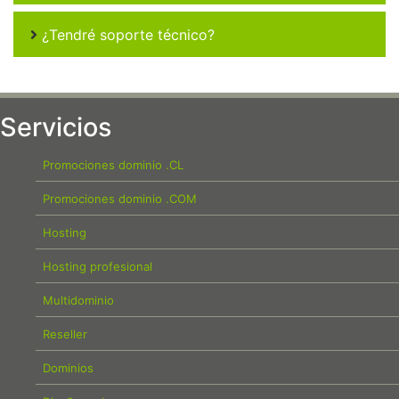
¿Tendré soporte técnico?
Servicios
Promociones dominio .CL
Promociones dominio .COM
Hosting
Hosting profesional
Multidominio
Reseller
Dominios