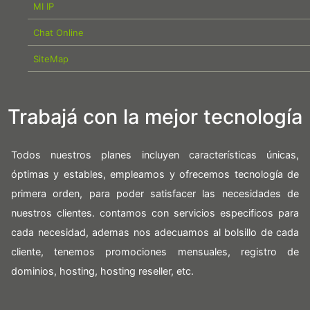
MI IP
Chat Online
SiteMap
Trabajá con la mejor tecnología
Todos nuestros planes incluyen características únicas,
óptimas y estables, empleamos y ofrecemos tecnología de
primera orden, para poder satisfacer las necesidades de
nuestros clientes. contamos con servicios especificos para
cada necesidad, ademas nos adecuamos al bolsillo de cada
cliente, tenemos promociones mensuales, registro de
dominios, hosting, hosting reseller, etc.