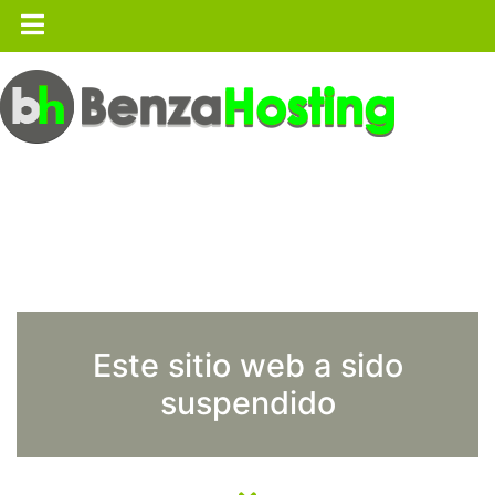
Este sitio web a sido
suspendido