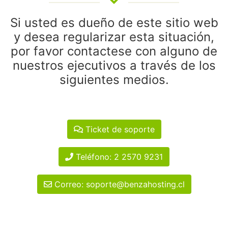
Si usted es dueño de este sitio web
y desea regularizar esta situación,
por favor contactese con alguno de
nuestros ejecutivos a través de los
siguientes medios.
Ticket de soporte
Teléfono: 2 2570 9231
Correo: soporte@benzahosting.cl