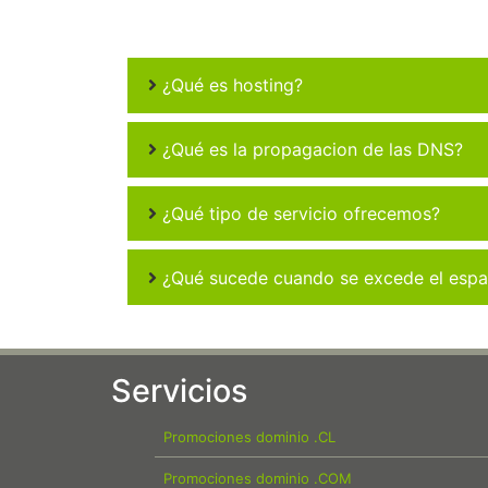
¿Qué es hosting?
¿Qué es la propagacion de las DNS?
¿Qué tipo de servicio ofrecemos?
¿Qué sucede cuando se excede el espac
Servicios
Promociones dominio .CL
Promociones dominio .COM