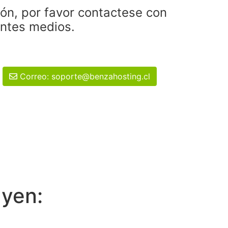
ión, por favor contactese con
entes medios.
Correo: soporte@benzahosting.cl
uyen: