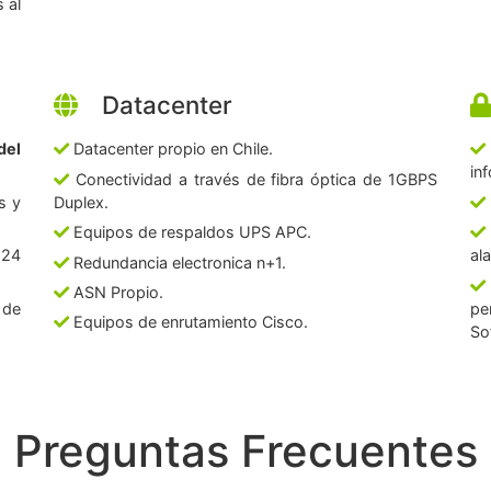
 al
Datacenter
del
Datacenter propio en Chile.
in
Conectividad a través de fibra óptica de 1GBPS
s y
Duplex.
Equipos de respaldos UPS APC.
 24
al
Redundancia electronica n+1.
ASN Propio.
 de
pe
Equipos de enrutamiento Cisco.
So
Preguntas Frecuentes