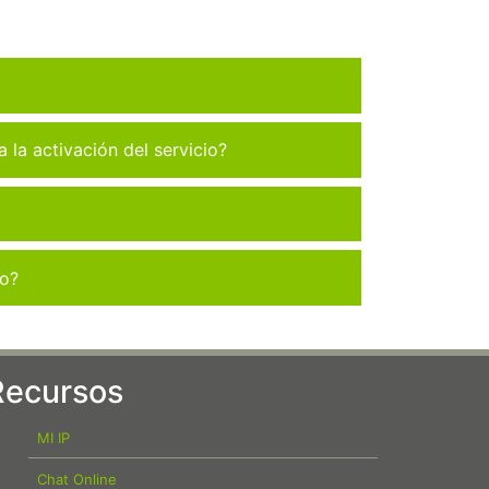
la activación del servicio?
co?
Recursos
MI IP
Chat Online