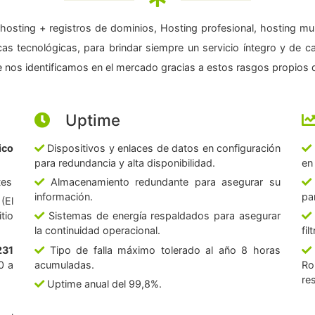
hosting + registros de dominios, Hosting profesional, hosting mul
as tecnológicas, para brindar siempre un servicio íntegro y de c
 nos identificamos en el mercado gracias a estos rasgos propios d
Uptime
ico
Dispositivos y enlaces de datos en configuración
para redundancia y alta disponibilidad.
en
tes
Almacenamiento redundante para asegurar su
información.
pa
(El
tio
Sistemas de energía respaldados para asegurar
la continuidad operacional.
fi
231
Tipo de falla máximo tolerado al año 8 horas
0 a
acumuladas.
Ro
re
Uptime anual del 99,8%.