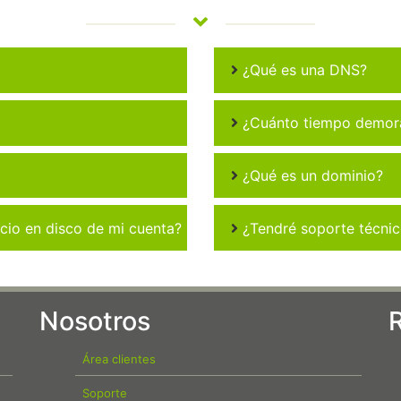
¿Qué es una DNS?
¿Cuánto tiempo demora 
¿Qué es un dominio?
io en disco de mi cuenta?
¿Tendré soporte técni
Nosotros
Área clientes
Soporte