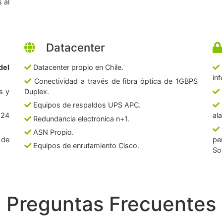
 al
Datacenter
del
Datacenter propio en Chile.
in
Conectividad a través de fibra óptica de 1GBPS
s y
Duplex.
Equipos de respaldos UPS APC.
 24
al
Redundancia electronica n+1.
ASN Propio.
 de
pe
Equipos de enrutamiento Cisco.
So
Preguntas Frecuentes