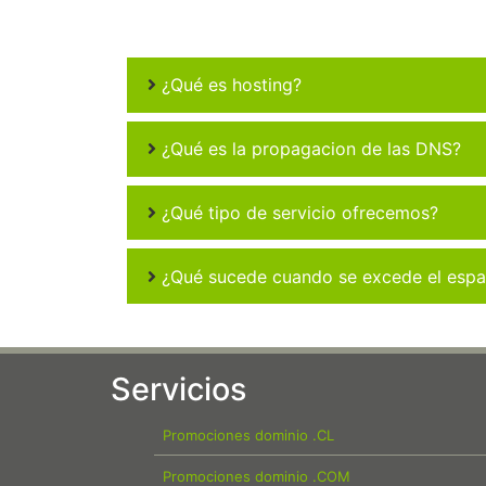
¿Qué es hosting?
¿Qué es la propagacion de las DNS?
¿Qué tipo de servicio ofrecemos?
¿Qué sucede cuando se excede el espac
Servicios
Promociones dominio .CL
Promociones dominio .COM