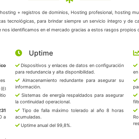
hosting + registros de dominios, Hosting profesional, hosting mul
as tecnológicas, para brindar siempre un servicio íntegro y de c
 nos identificamos en el mercado gracias a estos rasgos propios d
Uptime
ico
Dispositivos y enlaces de datos en configuración
para redundancia y alta disponibilidad.
en
tes
Almacenamiento redundante para asegurar su
información.
pa
(El
tio
Sistemas de energía respaldados para asegurar
la continuidad operacional.
fi
231
Tipo de falla máximo tolerado al año 8 horas
0 a
acumuladas.
Ro
re
Uptime anual del 99,8%.