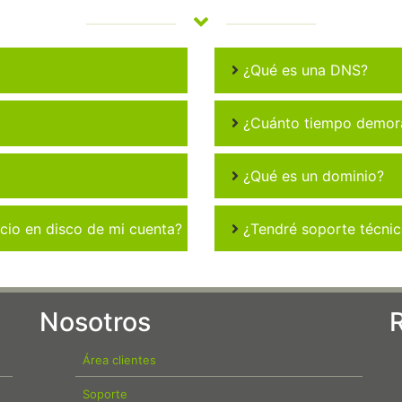
¿Qué es una DNS?
¿Cuánto tiempo demora 
¿Qué es un dominio?
io en disco de mi cuenta?
¿Tendré soporte técni
Nosotros
Área clientes
Soporte