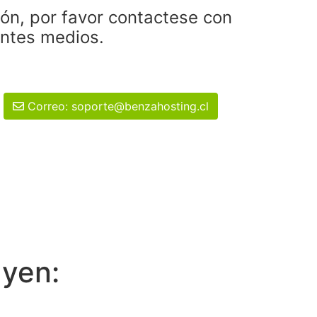
ión, por favor contactese con
entes medios.
Correo: soporte@benzahosting.cl
uyen: