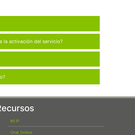
la activación del servicio?
co?
Recursos
MI IP
Chat Online