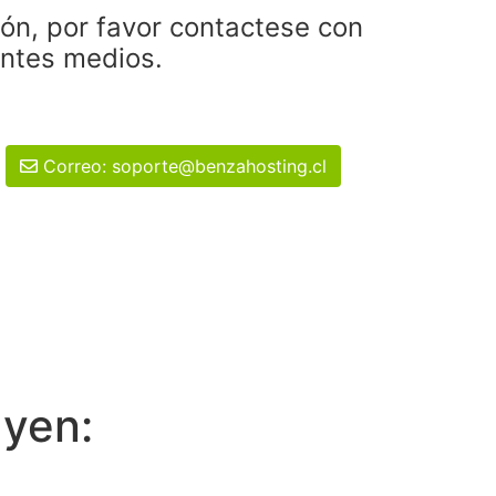
ión, por favor contactese con
entes medios.
Correo: soporte@benzahosting.cl
uyen: