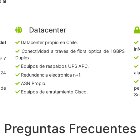
 al
Datacenter
del
Datacenter propio en Chile.
in
Conectividad a través de fibra óptica de 1GBPS
s y
Duplex.
Equipos de respaldos UPS APC.
 24
al
Redundancia electronica n+1.
ASN Propio.
 de
pe
Equipos de enrutamiento Cisco.
So
Preguntas Frecuentes