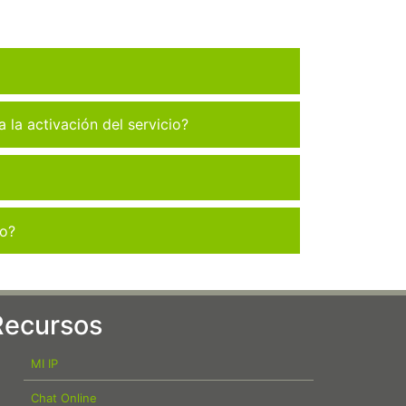
la activación del servicio?
co?
Recursos
MI IP
Chat Online