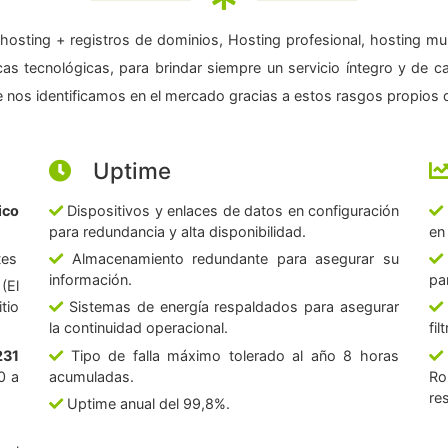
hosting + registros de dominios, Hosting profesional, hosting mul
as tecnológicas, para brindar siempre un servicio íntegro y de c
 nos identificamos en el mercado gracias a estos rasgos propios d
Uptime
ico
Dispositivos y enlaces de datos en configuración
para redundancia y alta disponibilidad.
en
tes
Almacenamiento redundante para asegurar su
información.
pa
(El
tio
Sistemas de energía respaldados para asegurar
la continuidad operacional.
fi
231
Tipo de falla máximo tolerado al año 8 horas
0 a
acumuladas.
Ro
re
Uptime anual del 99,8%.