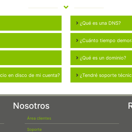
¿Qué es una DNS?
¿Cuánto tiempo demora 
¿Qué es un dominio?
io en disco de mi cuenta?
¿Tendré soporte técni
Nosotros
Área clientes
Soporte