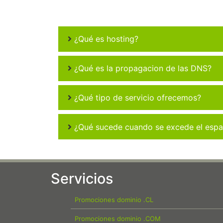
¿Qué es hosting?
¿Qué es la propagacion de las DNS?
¿Qué tipo de servicio ofrecemos?
¿Qué sucede cuando se excede el espac
Servicios
Promociones dominio .CL
Promociones dominio .COM