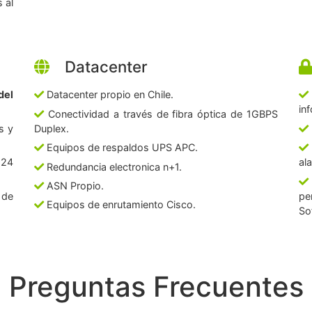
 al
Datacenter
del
Datacenter propio en Chile.
in
Conectividad a través de fibra óptica de 1GBPS
s y
Duplex.
Equipos de respaldos UPS APC.
 24
al
Redundancia electronica n+1.
ASN Propio.
 de
pe
Equipos de enrutamiento Cisco.
So
Preguntas Frecuentes