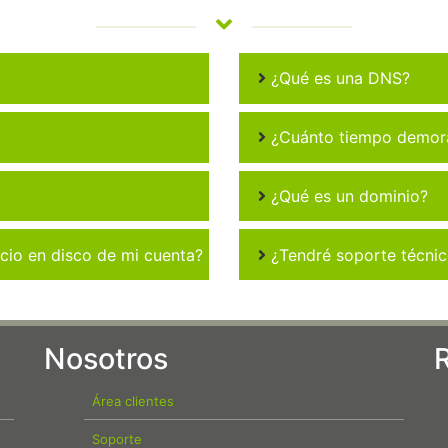
¿Qué es una DNS?
¿Cuánto tiempo demora 
¿Qué es un dominio?
io en disco de mi cuenta?
¿Tendré soporte técni
Nosotros
Área clientes
Soporte