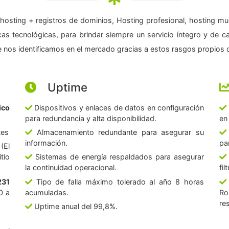
hosting + registros de dominios, Hosting profesional, hosting mul
as tecnológicas, para brindar siempre un servicio íntegro y de c
 nos identificamos en el mercado gracias a estos rasgos propios d
Uptime
ico
Dispositivos y enlaces de datos en configuración
para redundancia y alta disponibilidad.
en
tes
Almacenamiento redundante para asegurar su
información.
pa
(El
tio
Sistemas de energía respaldados para asegurar
la continuidad operacional.
fi
231
Tipo de falla máximo tolerado al año 8 horas
0 a
acumuladas.
Ro
re
Uptime anual del 99,8%.