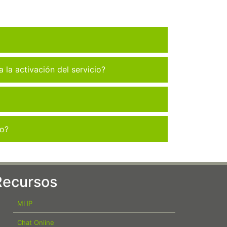
la activación del servicio?
co?
Recursos
MI IP
Chat Online