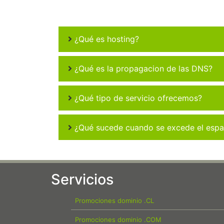
¿Qué es hosting?
¿Qué es la propagacion de las DNS?
¿Qué tipo de servicio ofrecemos?
¿Qué sucede cuando se excede el espac
Servicios
Promociones dominio .CL
Promociones dominio .COM