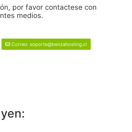
ión, por favor contactese con
entes medios.
Correo: soporte@benzahosting.cl
uyen: